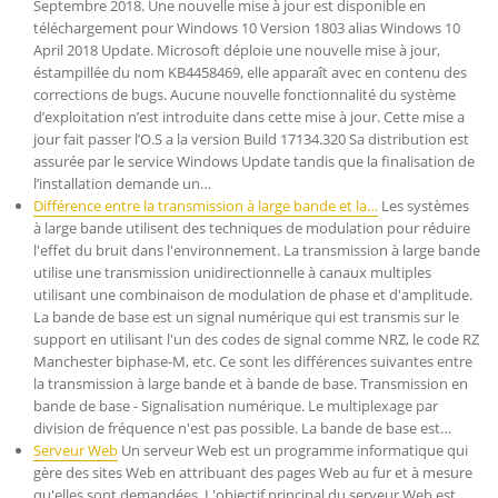
Septembre 2018. Une nouvelle mise à jour est disponible en
téléchargement pour Windows 10 Version 1803 alias Windows 10
April 2018 Update. Microsoft déploie une nouvelle mise à jour,
éstampillée du nom KB4458469, elle apparaît avec en contenu des
corrections de bugs. Aucune nouvelle fonctionnalité du système
d’exploitation n’est introduite dans cette mise à jour. Cette mise a
jour fait passer l’O.S a la version Build 17134.320 Sa distribution est
assurée par le service Windows Update tandis que la finalisation de
l’installation demande un…
Différence entre la transmission à large bande et la…
Les systèmes
à large bande utilisent des techniques de modulation pour réduire
l'effet du bruit dans l'environnement. La transmission à large bande
utilise une transmission unidirectionnelle à canaux multiples
utilisant une combinaison de modulation de phase et d'amplitude.
La bande de base est un signal numérique qui est transmis sur le
support en utilisant l'un des codes de signal comme NRZ, le code RZ
Manchester biphase-M, etc. Ce sont les différences suivantes entre
la transmission à large bande et à bande de base. Transmission en
bande de base - Signalisation numérique. Le multiplexage par
division de fréquence n'est pas possible. La bande de base est…
Serveur Web
Un serveur Web est un programme informatique qui
gère des sites Web en attribuant des pages Web au fur et à mesure
qu'elles sont demandées. L'objectif principal du serveur Web est