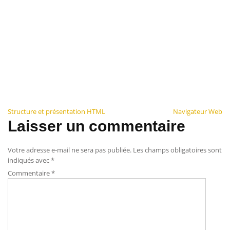
Navigation
Structure et présentation HTML
Navigateur Web
Laisser un commentaire
de
l’article
Votre adresse e-mail ne sera pas publiée.
Les champs obligatoires sont
indiqués avec
*
Commentaire
*