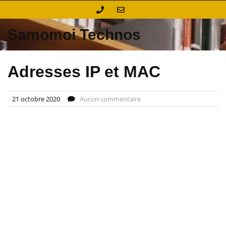
Skip
to
content
Samomoi Technos
Adresses IP et MAC
21 octobre 2020
Aucun commentaire