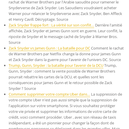
rachat de Warner Brothers par l'Arabie saoudite pour ramener le
Snyderverse de Zack Snyder. Les Saoudiens voudraient acheter
Warner pour relancer le Snyderverse avec Zack Snyder, Ben Affleck
et Henry Cavill. Décryptage. Source
Zack Snyder frappe fort : La vérité sur son conflit…
Derrière l'amitié
affichée, Zack Snyder et James Gunn sont en guerre. Leur conflit, la
riposte de Snyder et le message caché de Snyder à Warner Bros.
Source
Zack Snyder vs James Gunn : La bataille pour DC
Comment le rachat
de Warner Brothers par Netflix change la donne pour James Gunn
et Zack Snyder dans la guerre pour l'avenir de l'univers DC. Source
Trump, Gunn, Snyder : la bataille pour l’avenir de la DCU
Trump,
Gunn, Snyder : comment la vente possible de Warner Brothers
pourrait rebattre les cartes de la DCU, et quelles sont les
conséquences pour James Gunn et le retour possible de Zack
Snyder ? Source
Comment supprimer votre compte Uber dans…
La suppression de
votre compte Uber n'est pas aussi simple que la suppression de
l'application sur votre smartphone. Si vous souhaitez protéger
votre vie privée et supprimer les informations de votre carte de
crédit, voici comment procéder. Uber , avec son réseau de taxis
indépendant, a été un pionnier pour changer la façon dont de
nombreuses personnes se déplacent dans les grandes villes. Mais