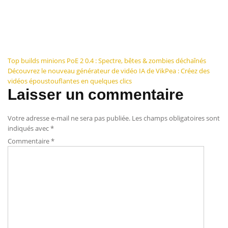
Navigation
Top builds minions PoE 2 0.4 : Spectre, bêtes & zombies déchaînés
Découvrez le nouveau générateur de vidéo IA de VikPea : Créez des
de
vidéos époustouflantes en quelques clics
Laisser un commentaire
l’article
Votre adresse e-mail ne sera pas publiée.
Les champs obligatoires sont
indiqués avec
*
Commentaire
*