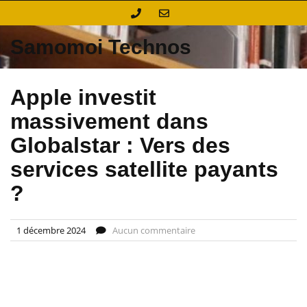
Skip
to
content
Samomoi Technos
Apple investit
massivement dans
Globalstar : Vers des
services satellite payants
?
1 décembre 2024
Aucun commentaire