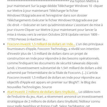
************************************* Via l’option Mettre à
jour maintenant Sur la page dédiée Télécharger Windows 10 cliquer
sur Mettre à jour maintenant Télécharger le fichier
Windows10Upgrade.exe et l’enregistrer dans son dossier
Téléchargements Exécuter le fichier Windows10Upgrade.exe par
clic-droit -> Exécuter en tant qu’administrateur L’assistant de mise à
jour s’ouvre Cliquer sur Mettre à jour maintenant pour lancer la
mise à niveau vers la version Octobre 2018 Update version 1809 –
17763 Pensez à réactiver la…
Foxconn investit 1,5 milliard de dollars en Inde…
L’un des principaux
fournisseurs d’Apple, Foxconn Technology, a révélé son intention
d’investir plus de 1,5 milliard de dollars dans un projet de
construction en Inde pour répondre à des besoins opérationnels,
comme l’indiquent les documents de sécurité taïwanais déposés
lundi. L’investissement substantiel de 1,541 milliard de dollars a été
acheminé par l’intermédiaire de la filiale de Foxconn, […] L’article
Foxconn investit 1,5 milliard de dollars en Inde pour répondre aux
objectifs d’Apple est apparu en premier sur BlogNT : le Blog des
Nouvelles Technologies. Source
Atari investit 2 millions de dollars dans tinyBuild,…
Le célèbre nom
de l’industrie du jeu, Atari, a récemment annoncé un investissement
stratégique de 2 millions de dollars dans tinyBuild, l’éditeur connu
pour Hello Neighbor et Potion Craft. Selon TechRaptor, cet