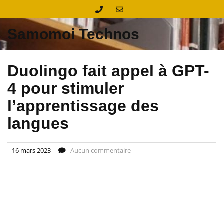
Skip
to
content
Samomoi Technos
Duolingo fait appel à GPT-
4 pour stimuler
l’apprentissage des
langues
16 mars 2023
Aucun commentaire