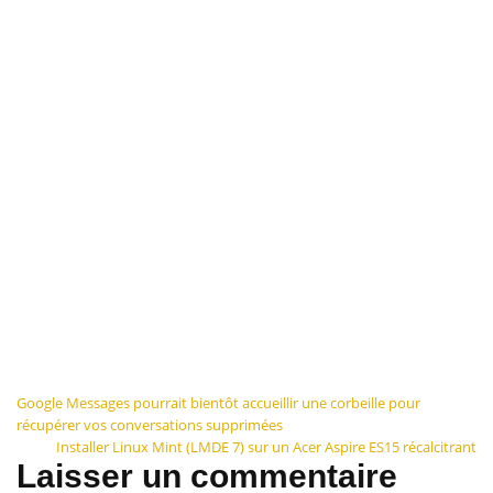
Navigation
Google Messages pourrait bientôt accueillir une corbeille pour
récupérer vos conversations supprimées
de
Installer Linux Mint (LMDE 7) sur un Acer Aspire ES15 récalcitrant
Laisser un commentaire
l’article