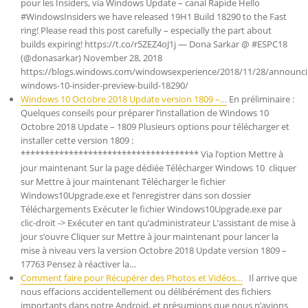
pour les Insiders, via Windows Update – canal Rapide Hello
#WindowsInsiders we have released 19H1 Build 18290 to the Fast
ring! Please read this post carefully – especially the part about
builds expiring! https://t.co/r5ZEZ4oJ1j — Dona Sarkar @ #ESPC18
(@donasarkar) November 28, 2018
https://blogs.windows.com/windowsexperience/2018/11/28/announci
windows-10-insider-preview-build-18290/
Windows 10 Octobre 2018 Update version 1809 –…
En préliminaire :
Quelques conseils pour préparer l’installation de Windows 10
Octobre 2018 Update – 1809 Plusieurs options pour télécharger et
installer cette version 1809 :
************************************* Via l’option Mettre à
jour maintenant Sur la page dédiée Télécharger Windows 10 cliquer
sur Mettre à jour maintenant Télécharger le fichier
Windows10Upgrade.exe et l’enregistrer dans son dossier
Téléchargements Exécuter le fichier Windows10Upgrade.exe par
clic-droit -> Exécuter en tant qu’administrateur L’assistant de mise à
jour s’ouvre Cliquer sur Mettre à jour maintenant pour lancer la
mise à niveau vers la version Octobre 2018 Update version 1809 –
17763 Pensez à réactiver la…
Comment faire pour Récupérer des Photos et Vidéos…
Il arrive que
nous effacions accidentellement ou délibérément des fichiers
importants dans notre Android, et présumions que nous n’avions