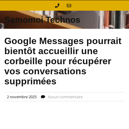
Skip
to
content
Samomoi Technos
Google Messages pourrait
bientôt accueillir une
corbeille pour récupérer
vos conversations
supprimées
2 novembre 2025
Aucun commentaire