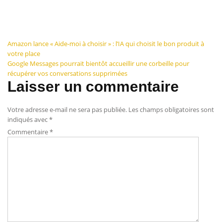
Navigation
Amazon lance « Aide-moi à choisir » : l’IA qui choisit le bon produit à
votre place
de
Google Messages pourrait bientôt accueillir une corbeille pour
récupérer vos conversations supprimées
l’article
Laisser un commentaire
Votre adresse e-mail ne sera pas publiée.
Les champs obligatoires sont
indiqués avec
*
Commentaire
*