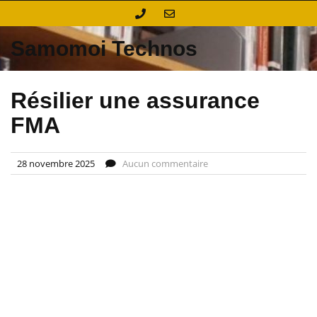
Skip
to
content
Samomoi Technos
Résilier une assurance
FMA
28 novembre 2025
Aucun commentaire