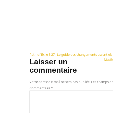
Navigation
Path of Exile 3.27 : Le guide des changements essentiels
MacBoo
Laisser un
de
commentaire
l’article
Votre adresse e-mail ne sera pas publiée.
Les champs obl
Commentaire
*