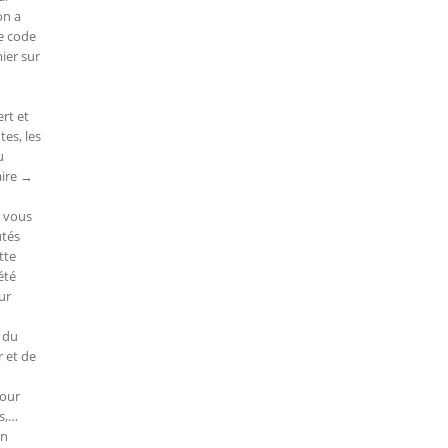
on a
de code
mier sur
ert et
tes, les
u
aire →
e vous
utés
tte
été
ur
 du
r et de
pour
s,…
en