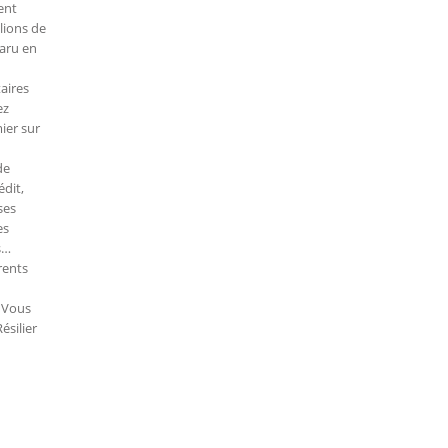
ent
lions de
paru en
aires
ez
mier sur
de
édit,
ses
es
s…
rents
. Vous
ésilier