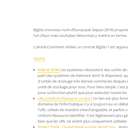
Bigblu (nouveau nom d’Europasat depuis 2019) propose aux
l’un d’eux mais souhaitez désormais y mettre un terme
L’article Comment résilier un contrat Bigblu ? est apparu 
Source
RAM et ROM
Les systèmes nécessitent des unités de s
parti des systèmes de mémoire dont ils disposent, qu
d'unités de stockage très denses comme les disques
unité de stockage pour tous. Pour faire simple, c'es
pour sa fonction plutôt que pour exécuter toutes les
URL (Uniform Resource Locator)
Un lien est plus for
domaine de l'informatique, il y a toujours eu un débat
l'URL utilisés de manière interchangeable, et parfois 
Uniform Resource Identifier. Il est légèrement plus gé
bien que les URL ne soient plus uniquement utilisées p
Project Eagle : Quand Apple voulait lancer son…
Aujou