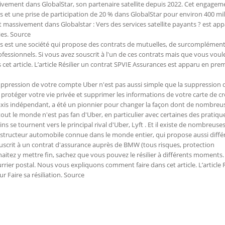
sivement dans GlobalStar, son partenaire satellite depuis 2022. Cet engagem
rs et une prise de participation de 20 % dans GlobalStar pour environ 400 mil
tit massivement dans Globalstar : Vers des services satellite payants ? est ap
ies. Source
 est une société qui propose des contrats de mutuelles, de surcomplément
rofessionnels. Si vous avez souscrit à l'un de ces contrats mais que vous voul
s cet article. L’article Résilier un contrat SPVIE Assurances est apparu en pre
ppression de votre compte Uber n'est pas aussi simple que la suppression 
protéger votre vie privée et supprimer les informations de votre carte de cr
axis indépendant, a été un pionnier pour changer la façon dont de nombreu
tout le monde n'est pas fan d'Uber, en particulier avec certaines des pratiqu
ins se tournent vers le principal rival d'Uber, Lyft . Et il existe de nombreuse
tructeur automobile connue dans le monde entier, qui propose aussi diffé
ouscrit à un contrat d'assurance auprès de BMW (tous risques, protection
haitez y mettre fin, sachez que vous pouvez le résilier à différents moments
rier postal. Nous vous expliquons comment faire dans cet article. L’article R
 Faire sa résiliation. Source