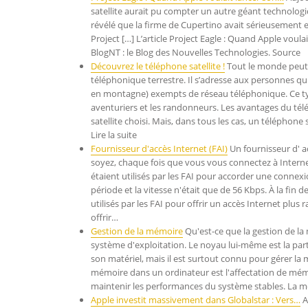
satellite aurait pu compter un autre géant technologi
révélé que la firme de Cupertino avait sérieusement e
Project […] L’article Project Eagle : Quand Apple voula
BlogNT : le Blog des Nouvelles Technologies. Source
Découvrez le téléphone satellite !
Tout le monde peut u
téléphonique terrestre. Il s’adresse aux personnes qui
en montagne) exempts de réseau téléphonique. Ce type d
aventuriers et les randonneurs. Les avantages du tél
satellite choisi. Mais, dans tous les cas, un téléphone
Lire la suite
Fournisseur d'accès Internet (FAI)
Un fournisseur d' a
soyez, chaque fois que vous vous connectez à Inter
étaient utilisés par les FAI pour accorder une connexi
période et la vitesse n'était que de 56 Kbps. À la fi
utilisés par les FAI pour offrir un accès Internet plus 
offrir…
Gestion de la mémoire
Qu'est-ce que la gestion de la
système d'exploitation. Le noyau lui-même est la parti
son matériel, mais il est surtout connu pour gérer la
mémoire dans un ordinateur est l'affectation de mé
maintenir les performances du système stables. La 
Apple investit massivement dans Globalstar : Vers…
A