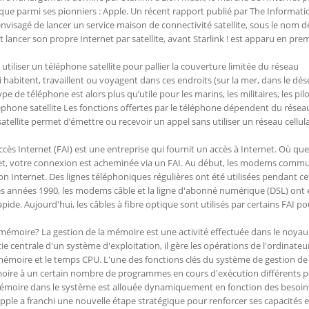
que parmi ses pionniers : Apple. Un récent rapport publié par The Informati
nvisagé de lancer un service maison de connectivité satellite, sous le nom 
it lancer son propre Internet par satellite, avant Starlink ! est apparu en pre
tiliser un téléphone satellite pour pallier la couverture limitée du réseau
 habitent, travaillent ou voyagent dans ces endroits (sur la mer, dans le dés
e téléphone est alors plus qu’utile pour les marins, les militaires, les pilo
éphone satellite Les fonctions offertes par le téléphone dépendent du résea
 satellite permet d’émettre ou recevoir un appel sans utiliser un réseau cellul
ccès Internet (FAI) est une entreprise qui fournit un accès à Internet. Où qu
net, votre connexion est acheminée via un FAI. Au début, les modems comm
on Internet. Des lignes téléphoniques régulières ont été utilisées pendant ce
n des années 1990, les modems câble et la ligne d'abonné numérique (DSL) ont 
rapide. Aujourd'hui, les câbles à fibre optique sont utilisés par certains FAI po
 mémoire? La gestion de la mémoire est une activité effectuée dans le noyau
e centrale d'un système d'exploitation, il gère les opérations de l'ordinateu
 mémoire et le temps CPU. L'une des fonctions clés du système de gestion de
moire à un certain nombre de programmes en cours d'exécution différents 
mémoire dans le système est allouée dynamiquement en fonction des besoin
pple a franchi une nouvelle étape stratégique pour renforcer ses capacités 