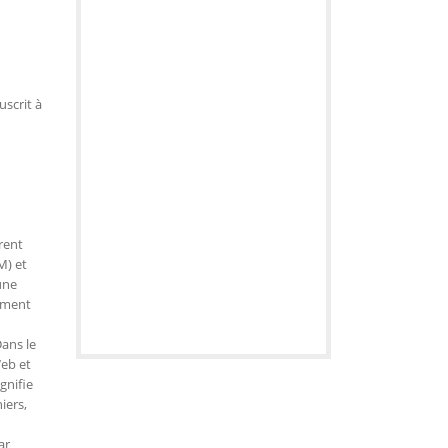
uscrit à
rent
M) et
une
cement
ans le
Web et
gnifie
iers,
ar