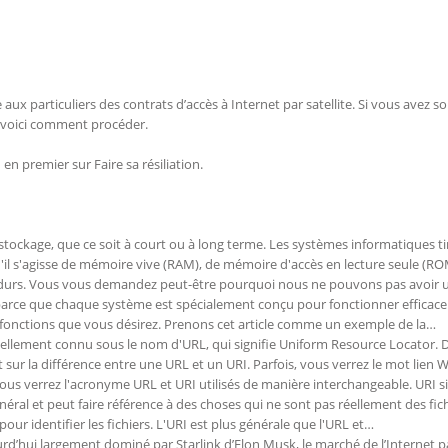
 particuliers des contrats d’accès à Internet par satellite. Si vous avez so
, voici comment procéder.
en premier sur Faire sa résiliation.
tockage, que ce soit à court ou à long terme. Les systèmes informatiques ti
'il s'agisse de mémoire vive (RAM), de mémoire d'accès en lecture seule (RO
 durs. Vous vous demandez peut-être pourquoi nous ne pouvons pas avoir 
t parce que chaque système est spécialement conçu pour fonctionner effica
 fonctions que vous désirez. Prenons cet article comme un exemple de la…
mellement connu sous le nom d'URL, qui signifie Uniform Resource Locator. D
 sur la différence entre une URL et un URI. Parfois, vous verrez le mot lien 
vous verrez l'acronyme URL et URI utilisés de manière interchangeable. URI si
néral et peut faire référence à des choses qui ne sont pas réellement des fich
our identifier les fichiers. L'URI est plus générale que l'URL et…
rd’hui largement dominé par Starlink d’Elon Musk, le marché de l’Internet p