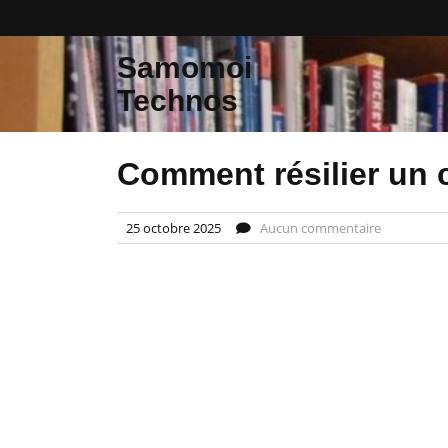
Skip
to
content
Samomoi
Technos
Comment résilier un 
25 octobre 2025
Aucun commentaire