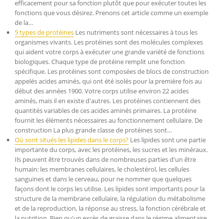
efficacement pour sa fonction plutôt que pour exécuter toutes les
fonctions que vous désirez. Prenons cet article comme un exemple
de la…
5 types de protéines
Les nutriments sont nécessaires à tous les
organismes vivants. Les protéines sont des molécules complexes
qui aident votre corps à exécuter une grande variété de fonctions
biologiques. Chaque type de protéine remplit une fonction
spécifique. Les protéines sont composées de blocs de construction
appelés acides aminés, qui ont été isolés pour la première fois au
début des années 1900. Votre corps utilise environ 22 acides
aminés, mais il en existe d'autres. Les protéines contiennent des
quantités variables de ces acides aminés primaires. La protéine
fournit les éléments nécessaires au fonctionnement cellulaire. De
construction La plus grande classe de protéines sont…
Où sont situés les lipides dans le corps?
Les lipides sont une partie
importante du corps, avec les protéines, les sucres et les minéraux.
Ils peuvent être trouvés dans de nombreuses parties d'un être
humain: les membranes cellulaires, le cholestérol, les cellules
sanguines et dans le cerveau, pour ne nommer que quelques
façons dont le corps les utilise. Les lipides sont importants pour la
structure de la membrane cellulaire, la régulation du métabolisme
et de la reproduction, la réponse au stress, la fonction cérébrale et
la nutrition. Bien qu'un excès de graisse dans le régime alimentaire