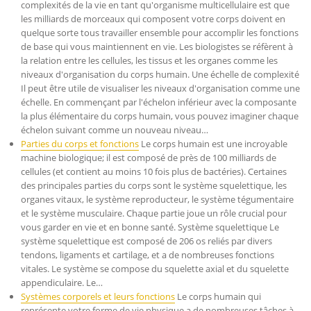
complexités de la vie en tant qu'organisme multicellulaire est que
les milliards de morceaux qui composent votre corps doivent en
quelque sorte tous travailler ensemble pour accomplir les fonctions
de base qui vous maintiennent en vie. Les biologistes se réfèrent à
la relation entre les cellules, les tissus et les organes comme les
niveaux d'organisation du corps humain. Une échelle de complexité
Il peut être utile de visualiser les niveaux d'organisation comme une
échelle. En commençant par l'échelon inférieur avec la composante
la plus élémentaire du corps humain, vous pouvez imaginer chaque
échelon suivant comme un nouveau niveau…
Parties du corps et fonctions
Le corps humain est une incroyable
machine biologique; il est composé de près de 100 milliards de
cellules (et contient au moins 10 fois plus de bactéries). Certaines
des principales parties du corps sont le système squelettique, les
organes vitaux, le système reproducteur, le système tégumentaire
et le système musculaire. Chaque partie joue un rôle crucial pour
vous garder en vie et en bonne santé. Système squelettique Le
système squelettique est composé de 206 os reliés par divers
tendons, ligaments et cartilage, et a de nombreuses fonctions
vitales. Le système se compose du squelette axial et du squelette
appendiculaire. Le…
Systèmes corporels et leurs fonctions
Le corps humain qui
représente votre forme de vie physique a de nombreuses tâches à