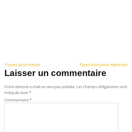
Navigation
5 types de protéines
Types d’enzymes digestives
Laisser un commentaire
de
l’article
Votre adresse e-mail ne sera pas publiée.
Les champs obligatoires sont
indiqués avec
*
Commentaire
*