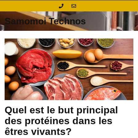
Skip
to
content
Samomoi Technos
Quel est le but principal
des protéines dans les
êtres vivants?