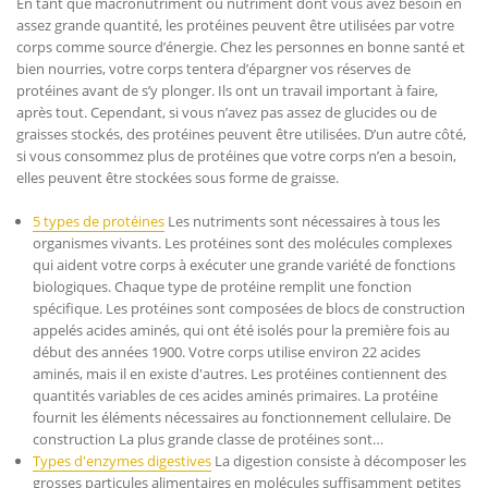
En tant que macronutriment ou nutriment dont vous avez besoin en
assez grande quantité, les protéines peuvent être utilisées par votre
corps comme source d’énergie. Chez les personnes en bonne santé et
bien nourries, votre corps tentera d’épargner vos réserves de
protéines avant de s’y plonger. Ils ont un travail important à faire,
après tout. Cependant, si vous n’avez pas assez de glucides ou de
graisses stockés, des protéines peuvent être utilisées. D’un autre côté,
si vous consommez plus de protéines que votre corps n’en a besoin,
elles peuvent être stockées sous forme de graisse.
5 types de protéines
Les nutriments sont nécessaires à tous les
organismes vivants. Les protéines sont des molécules complexes
qui aident votre corps à exécuter une grande variété de fonctions
biologiques. Chaque type de protéine remplit une fonction
spécifique. Les protéines sont composées de blocs de construction
appelés acides aminés, qui ont été isolés pour la première fois au
début des années 1900. Votre corps utilise environ 22 acides
aminés, mais il en existe d'autres. Les protéines contiennent des
quantités variables de ces acides aminés primaires. La protéine
fournit les éléments nécessaires au fonctionnement cellulaire. De
construction La plus grande classe de protéines sont…
Types d'enzymes digestives
La digestion consiste à décomposer les
grosses particules alimentaires en molécules suffisamment petites